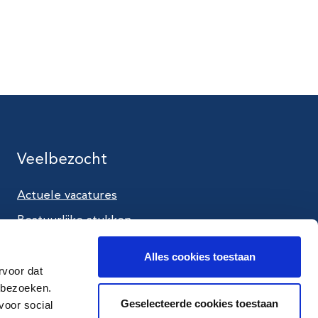
Veelbezocht
Actuele vacatures
utube
Bestuurlijke stukken
Aanpak tijdens een crisis
Alles cookies toestaan
Werken als crisisfunctionaris
rvoor dat
 bezoeken.
Contact en route
Geselecteerde cookies toestaan
voor social