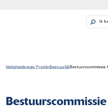
Ik b
Veiligheidsregio Fryslân
Bestuurlijk
Bestuurscommissie
Bestuurscommissi