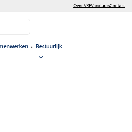
Over VRF
Vacatures
Contact
menwerken
Bestuurlijk