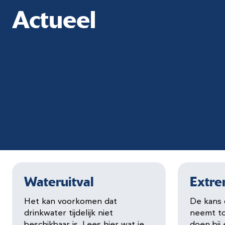
Actueel
Wateruitval
Extr
Het kan voorkomen dat
De kans 
drinkwater tijdelijk niet
neemt to
beschikbaar is. Lees hier wat je
doen bij