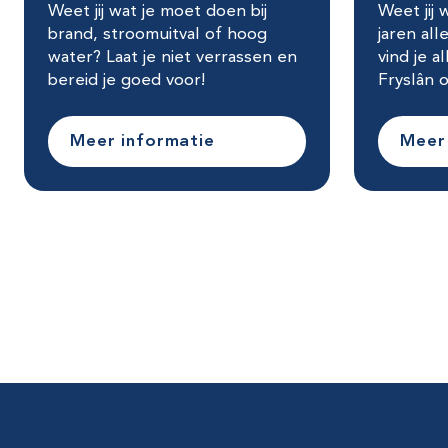
Weet jij wat je moet doen bij
Weet jij
brand, stroomuitval of hoog
jaren all
water? Laat je niet verrassen en
vind je a
bereid je goed voor!
Fryslân o
Meer informatie
Meer