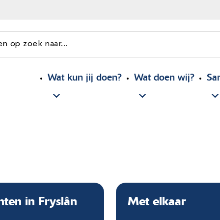
en op zoek naar...
Wat kun jij doen?
Wat doen wij?
Sa
nten in Fryslân
Met elkaar