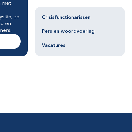
n met
yslân, zo
Crisisfunctionarissen
id en
ners.
Pers en woordvoering
Vacatures