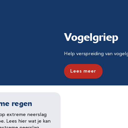
Vogelgriep
Help verspreiding van vogel
Lees meer
eme
regen
op extreme neerslag
e. Lees hier wat je kan
 extreme neerslag.