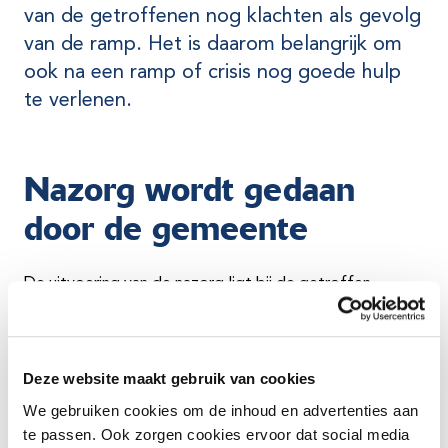
van de getroffenen nog klachten als gevolg
van de ramp. Het is daarom belangrijk om
ook na een ramp of crisis nog goede hulp
te verlenen.
Nazorg wordt gedaan
door de gemeente
De uitvoering van de nazorg ligt bij de getroffen
gemeente. Hiervoor is een speciaal team opgeleid en
getraind. Het team werkt met een speciaal draaiboek
voor de herstelfase. De veiligheidsregio ondersteunt de
gemeente als daar behoefte aan is.
Deze website maakt gebruik van cookies
We gebruiken cookies om de inhoud en advertenties aan
Evalueren: wat gaat goed
te passen. Ook zorgen cookies ervoor dat social media