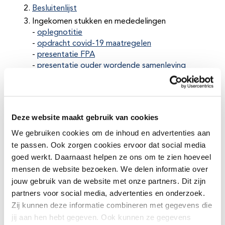
Besluitenlijst
Ingekomen stukken en mededelingen
-
oplegnotitie
-
opdracht covid-19 maatregelen
-
presentatie FPA
-
presentatie ouder wordende samenleving
-
Aanpak somberheid onder jeugd
-
gezond houden ouderen tot op hoge leeftijd
Stand van zaken Friese Preventie Aanpak
Kansrijke Start
Deze website maakt gebruik van cookies
-
oplegnotitie
We gebruiken cookies om de inhoud en advertenties aan
-
kansrijke start
te passen. Ook zorgen cookies ervoor dat social media
Publieke Gezondheid ouderen in de derde
goed werkt. Daarnaast helpen ze ons om te zien hoeveel
levensfase
mensen de website bezoeken. We delen informatie over
Kaderbrief 2024-2027
jouw gebruik van de website met onze partners. Dit zijn
-
oplegnotitie
partners voor social media, advertenties en onderzoek.
-
concept kaderbrief 2024-2027
Zij kunnen deze informatie combineren met gegevens die
Rijksvaccinatieprogramma en vaccinatiegraad
jij aan hen hebt gegeven. Ook kunnen ze gegevens
Stand van zaken regierol agendacommissie in