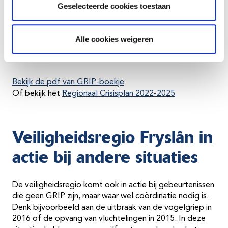
compacte informatie over de structuur en processen
Geselecteerde cookies toestaan
waarmee wij werken bij een grote ramp of crisis. Het is
bedoeld als handig naslagwerk voor crisisfunctionarissen
én als infoboekje voor iedereen die nieuwsgierig is naar
Alle cookies weigeren
hoe verschillende partijen in GRIP-situaties
samenwerken.
Bekijk de pdf van GRIP-boekje
Of bekijk het
Regionaal Crisisplan 2022-2025
Veiligheidsregio Fryslân in
actie bij andere situaties
De veiligheidsregio komt ook in actie bij gebeurtenissen
die geen GRIP zijn, maar waar wel coördinatie nodig is.
Denk bijvoorbeeld aan de uitbraak van de vogelgriep in
2016 of de opvang van vluchtelingen in 2015. In deze