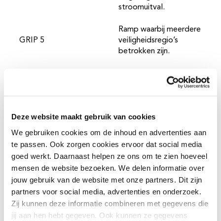
stroomuitval.
Ramp waarbij meerdere
GRIP 5
veiligheidsregio’s
betrokken zijn.
Elke GRIP heeft zijn
eigen aanpak
Deze website maakt gebruik van cookies
We gebruiken cookies om de inhoud en advertenties aan
te passen. Ook zorgen cookies ervoor dat social media
Bij een GRIP zijn altijd meerdere partijen betrokken en
goed werkt. Daarnaast helpen ze ons om te zien hoeveel
wordt er multidisciplinair samengewerkt. Denk
bijvoorbeeld aan de politie, brandweer en de
mensen de website bezoeken. We delen informatie over
ambulancediensten. Door te werken met een GRIP
jouw gebruik van de website met onze partners. Dit zijn
weten alle partijen precies hoe de lijnen lopen, wie wat
partners voor social media, advertenties en onderzoek.
doet én wie de beslissingen neemt. Hierdoor kan
Zij kunnen deze informatie combineren met gegevens die
iedereen snel handelen.
jij aan hen hebt gegeven. Ook kunnen ze gegevens