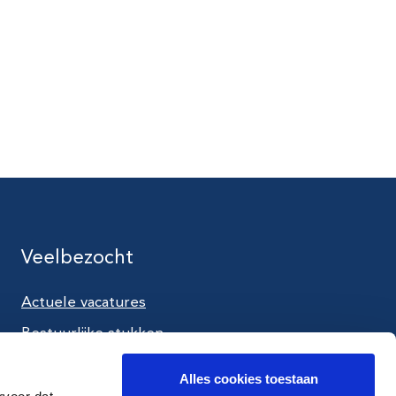
Veelbezocht
Actuele vacatures
utube
Bestuurlijke stukken
Aanpak tijdens een crisis
Alles cookies toestaan
Werken als crisisfunctionaris