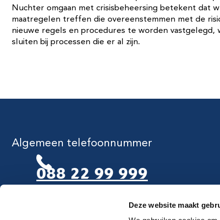
Nuchter omgaan met crisisbeheersing betekent dat we
maatregelen treffen die overeenstemmen met de risico’
nieuwe regels en procedures te worden vastgelegd, 
sluiten bij processen die er al zijn.
Algemeen telefoonnummer
088 22 99 999
Deze website maakt gebru
Maandag t/m vrijdag van 8.00-17.00 uur