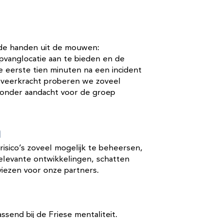
n
s de handen uit de mouwen:
pvanglocatie aan te bieden en de
 eerste tien minuten na een incident
ie veerkracht proberen we zoveel
jzonder aandacht voor de groep
n
isico’s zoveel mogelijk te beheersen,
relevante ontwikkelingen, schatten
dviezen voor onze partners.
ssend bij de Friese mentaliteit.