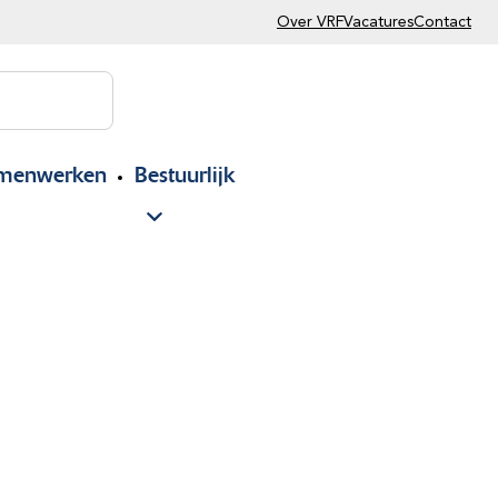
Over VRF
Vacatures
Contact
menwerken
Bestuurlijk