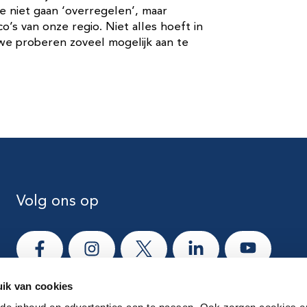
 niet gaan ‘overregelen’, maar
s van onze regio. Niet alles hoeft in
we proberen zoveel mogelijk aan te
Volg ons op
Ga naar Facebook
Ga naar Instagram
Ga naar X
Ga naar LinkedIn
Ga naar Yo
ik van cookies