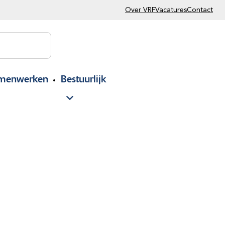
Over VRF
Vacatures
Contact
menwerken
Bestuurlijk