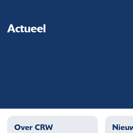
Actueel
Over CRW
Nieuw