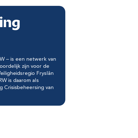
ing
W – is een netwerk van
ordelijk zijn voor de
iligheidsregio Fryslân
RW is daarom als
g Crisisbeheersing van