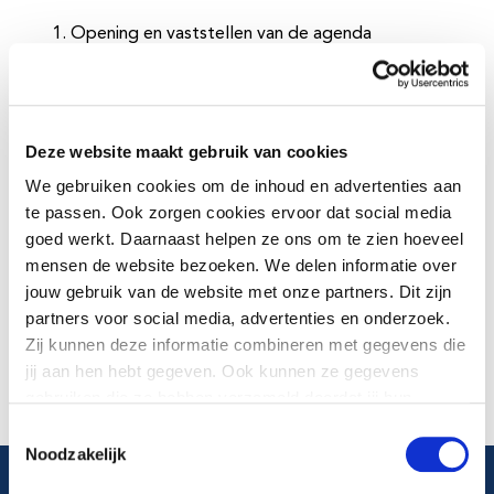
Opening en vaststellen van de agenda
Conclusies van 14 december 2017
Mededelingen
-
oplegger
-
programmaverantwoording 2017
Deze website maakt gebruik van cookies
Benoemen lid Agendacommissie
We gebruiken cookies om de inhoud en advertenties aan
Zienswijzen kaderbrief 2019 – 2022, programma
te passen. Ook zorgen cookies ervoor dat social media
Gezondheid
goed werkt. Daarnaast helpen ze ons om te zien hoeveel
Gesprek over rapportage JGZ 3.0 in aanwezigheid
mensen de website bezoeken. We delen informatie over
van A. van Veldhuisen (AEF)
jouw gebruik van de website met onze partners. Dit zijn
-
presentatie
partners voor social media, advertenties en onderzoek.
Rondvraag en sluiting
Zij kunnen deze informatie combineren met gegevens die
jij aan hen hebt gegeven. Ook kunnen ze gegevens
gebruiken die ze hebben verzameld doordat jij hun
diensten gebruikt.
Toestemmingsselectie
Noodzakelijk