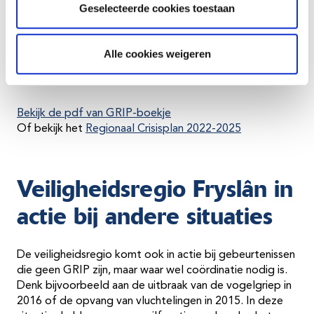
compacte informatie over de structuur en processen
Geselecteerde cookies toestaan
waarmee wij werken bij een grote ramp of crisis. Het is
bedoeld als handig naslagwerk voor crisisfunctionarissen
én als infoboekje voor iedereen die nieuwsgierig is naar
Alle cookies weigeren
hoe verschillende partijen in GRIP-situaties
samenwerken.
Bekijk de pdf van GRIP-boekje
Of bekijk het
Regionaal Crisisplan 2022-2025
Veiligheidsregio Fryslân in
actie bij andere situaties
De veiligheidsregio komt ook in actie bij gebeurtenissen
die geen GRIP zijn, maar waar wel coördinatie nodig is.
Denk bijvoorbeeld aan de uitbraak van de vogelgriep in
2016 of de opvang van vluchtelingen in 2015. In deze