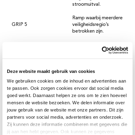
stroomuitval.
Ramp waarbij meerdere
GRIP 5
veiligheidsregio’s
betrokken zijn.
Elke GRIP heeft zijn
eigen aanpak
Deze website maakt gebruik van cookies
We gebruiken cookies om de inhoud en advertenties aan
te passen. Ook zorgen cookies ervoor dat social media
Bij een GRIP zijn altijd meerdere partijen betrokken en
goed werkt. Daarnaast helpen ze ons om te zien hoeveel
wordt er multidisciplinair samengewerkt. Denk
bijvoorbeeld aan de politie, brandweer en de
mensen de website bezoeken. We delen informatie over
ambulancediensten. Door te werken met een GRIP
jouw gebruik van de website met onze partners. Dit zijn
weten alle partijen precies hoe de lijnen lopen, wie wat
partners voor social media, advertenties en onderzoek.
doet én wie de beslissingen neemt. Hierdoor kan
Zij kunnen deze informatie combineren met gegevens die
iedereen snel handelen.
jij aan hen hebt gegeven. Ook kunnen ze gegevens