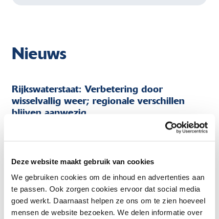
Nieuws
Rijkswaterstaat: Verbetering door
wisselvallig weer; regionale verschillen
blijven aanwezig
De waterbeschikbaarheid in Nederland is afgelopen
week opnieuw iets verbeterd. Het peil van het
IJsselmeer en het Markermeer is stabiel gebleven,
Deze website maakt gebruik van cookies
ondanks de verlaagde IJsselaanvoer. De verdamping is
door het koelere weer lager en de watervraag is
We gebruiken cookies om de inhoud en advertenties aan
langzaam aan het afnemen. Het vochtgehalte in de
te passen. Ook zorgen cookies ervoor dat social media
toplaag van de bodem is op veel plekken verbeterd, dit
goed werkt. Daarnaast helpen ze ons om te zien hoeveel
is gunstig voor de landbouw. De grondwaterstanden
mensen de website bezoeken. We delen informatie over