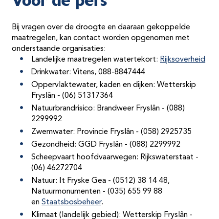
Voor de pers
Bij vragen over de droogte en daaraan gekoppelde
maatregelen, kan contact worden opgenomen met
onderstaande organisaties:
Landelijke maatregelen watertekort:
Rijksoverheid
Drinkwater: Vitens, 088-8847444
Oppervlaktewater, kaden en dijken: Wetterskip
Fryslân - (06) 51317364
Natuurbrandrisico: Brandweer Fryslân - (088)
2299992
Zwemwater: Provincie Fryslân - (058) 2925735
Gezondheid: GGD Fryslân - (088) 2299992
Scheepvaart hoofdvaarwegen:
Rijkswaterstaat -
(06) 46272704
Natuur: It Fryske Gea - (0512) 38 14 48,
Natuurmonumenten - (035) 655 99 88
en
Staatsbosbeheer
.
Klimaat (landelijk gebied): Wetterskip Fryslân -