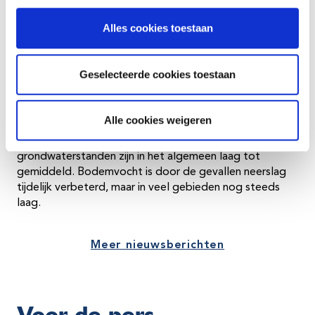
waterbeheerders om verzilting tegen te
gaan en waterpeilen in stand te houden"
Alles cookies toestaan
De afvoer bij Lobith is afgelopen dagen gedaald naar
circa 1100 m3/s en zal naar verwachting verder dalen
Geselecteerde cookies toestaan
naar circa 1000 m3/s begin volgende week. Ook de
verwachte daggemiddelde Maasafvoer is langzaam aan
het afnemen van 60 m3/s naar 50 m3/s over twee
Alle cookies weigeren
weken. Ondanks de gevallen neerslag ligt het
neerslagtekort rond de 5% droogste jaren. De
grondwaterstanden zijn in het algemeen laag tot
gemiddeld. Bodemvocht is door de gevallen neerslag
tijdelijk verbeterd, maar in veel gebieden nog steeds
laag.
Meer nieuwsberichten