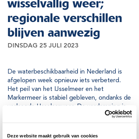
wisselvallig weer;
regionale verschillen
blijven aanwezig
DINSDAG 25 JULI 2023
De waterbeschikbaarheid in Nederland is
afgelopen week opnieuw iets verbeterd.
Het peil van het IJsselmeer en het
Markermeer is stabiel gebleven, ondanks de
verlaagde IJsselaanvoer. De verdamping is
door het koelere weer lager en de
watervraag is langzaam aan het afnemen.
Het vochtgehalte in de toplaag van de
Deze website maakt gebruik van cookies