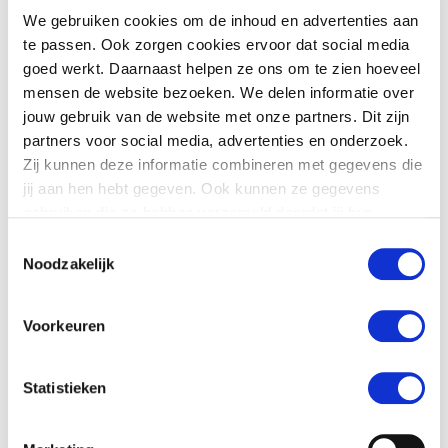
bodem is op veel plekken verbeterd, dit is
We gebruiken cookies om de inhoud en advertenties aan
gunstig voor de landbouw. De
te passen. Ook zorgen cookies ervoor dat social media
grondwaterstanden blijven laag tot
goed werkt. Daarnaast helpen ze ons om te zien hoeveel
gemiddeld in de meeste gebieden. De
mensen de website bezoeken. We delen informatie over
jouw gebruik van de website met onze partners. Dit zijn
watertemperaturen zijn in het algemeen
partners voor social media, advertenties en onderzoek.
gedaald, maar lokaal nog steeds hoger dan
Zij kunnen deze informatie combineren met gegevens die
wenselijk.
jij aan hen hebt gegeven. Ook kunnen ze gegevens
gebruiken die ze hebben verzameld doordat jij hun
De volledige droogtemonitor is te lezen op
de website
diensten gebruikt.
Toestemmingsselectie
van Rijkswaterstaat
.
Noodzakelijk
De droogtemonitor is een product van de Landelijke
Coördinatiecommissie Waterverdeling van het
Voorkeuren
Watermanagementcentrum Nederland (WMCN-LCW)
met bijdragen van de waterschappen, Rijkswaterstaat,
het KNMI, de provincies, het ministerie van LNV en
Statistieken
Vewin.