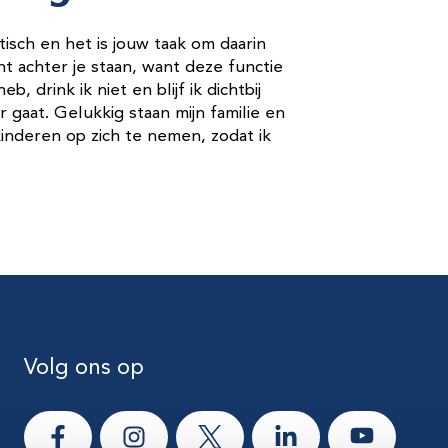
otisch en het is jouw taak om daarin
t achter je staan, want deze functie
b, drink ik niet en blijf ik dichtbij
r gaat. Gelukkig staan mijn familie en
kinderen op zich te nemen, zodat ik
Volg ons op
Ga naar Facebook
Ga naar Instagram
Ga naar X
Ga naar LinkedIn
Ga naar Yo