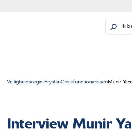
Ik b
Veiligheidsregio Fryslân
Crisisfunctionarissen
Munir Yacou
Interview Munir Y