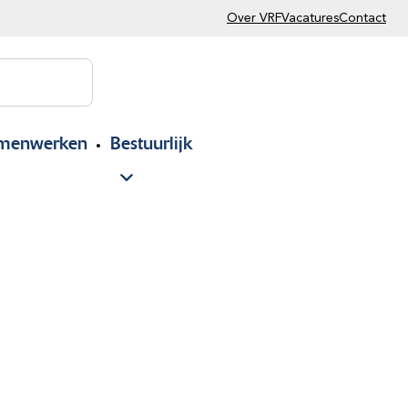
Over VRF
Vacatures
Contact
menwerken
Bestuurlijk