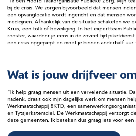
“Ik ben Hoofd Taakorganisatie Publieke Zorg. Mijn t
bij de crisis. We zorgen bijvoorbeeld dat mensen indi
een opvanglocatie wordt ingericht en dat mensen wor
medicijnen. Afhankelijk van de situatie schakelen we e
Kruis, een tolk of beveiliging. In het expertteam Pu
rooster, waardoor je eens in de zoveel tijd piketdienst
een crisis opgepiept en moet je binnen anderhalf uur t
Wat is jouw drijfveer om 
“Ik help graag mensen uit een vervelende situatie. Dat 
nadenk, draait ook mijn dagelijks werk om mensen hel
Werkmaatschappij 8KTD, een samenwerkingsorganisat
en Tytsjerksteradiel. De Werkmaatschappij verzorgt de
deze gemeenten. Ik beteken dus graag iets voor een 