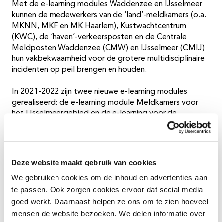
Met de e-learning modules Waddenzee en IJsselmeer
kunnen de medewerkers van de ‘land’-meldkamers (o.a.
MKNN, MKF en MK Haarlem), Kustwachtcentrum
(KWC), de ‘haven’-verkeersposten en de Centrale
Meldposten Waddenzee (CMW) en IJsselmeer (CMIJ)
hun vakbekwaamheid voor de grotere multidisciplinaire
incidenten op peil brengen en houden.
In 2021-2022 zijn twee nieuwe e-learning modules
gerealiseerd: de e-learning module Meldkamers voor
het IJsselmeergebied en de e-learning voor de
Waddenzee. Ze zijn tevens geschikt voor CoPI-leden.
Het doorlopen van een e-learning module duurt 30-45
minuten.
Deze website maakt gebruik van cookies
LET OP: klik op ‘Inloggen als gast’ om de module te
We gebruiken cookies om de inhoud en advertenties aan
starten. Voor het inloggen is een wachtwoord nodig. Dit
te passen. Ook zorgen cookies ervoor dat social media
kan worden aangevraagd door een mail te sturen aan
crw@vrfryslan.nl
met als onderwerp: Wachtwoord e-
goed werkt. Daarnaast helpen ze ons om te zien hoeveel
learning modules.
mensen de website bezoeken. We delen informatie over