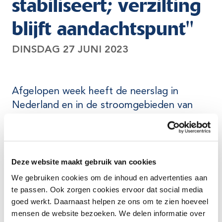
stabiliseert; verzilting
blijft aandachtspunt"
DINSDAG 27 JUNI 2023
Afgelopen week heeft de neerslag in
Nederland en in de stroomgebieden van
Rijn en Maas geleid tot een verbetering van
de waterbeschikbaarheid. Rivierafvoeren zijn
tijdelijk iets gestegen en de
grondwaterstanden zijn vooral in het zuiden
Deze website maakt gebruik van cookies
en oosten gestabiliseerd of licht gestegen.
We gebruiken cookies om de inhoud en advertenties aan
Waar mogelijk is de extra
te passen. Ook zorgen cookies ervoor dat social media
goed werkt. Daarnaast helpen ze ons om te zien hoeveel
waterbeschikbaarheid benut door water
mensen de website bezoeken. We delen informatie over
vast te houden en op de juiste plekken