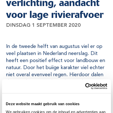
verlichting, aandacht
voor lage rivierafvoer
DINSDAG 1 SEPTEMBER 2020
In de tweede helft van augustus viel er op
veel plaatsen in Nederland neerslag. Dit
heeft een positief effect voor landbouw en
natuur. Door het buiige karakter viel echter
niet overal evenveel regen. Hierdoor dalen
de grondwaterstanden in het zuiden en
oosten nog steeds.
De afvoer van de Rijn daalde op 1 september onder de
Deze website maakt gebruik van cookies
1000 m3/s. Een dergelijke waterstand is laag voor de
We gebruiken cookies om de inhoud en advertenties aan
tijd van het jaar maar niet ongebruikelijk. Naar