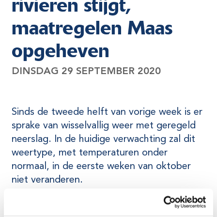
rivieren stijgt,
maatregelen Maas
opgeheven
DINSDAG 29 SEPTEMBER 2020
Sinds de tweede helft van vorige week is er
sprake van wisselvallig weer met geregeld
neerslag. In de huidige verwachting zal dit
weertype, met temperaturen onder
normaal, in de eerste weken van oktober
niet veranderen.
De afvoer van de Rijn is sinds afgelopen weekeinde
gestegen tot circa 1160 m3/s (7,52m +NAP) op 29