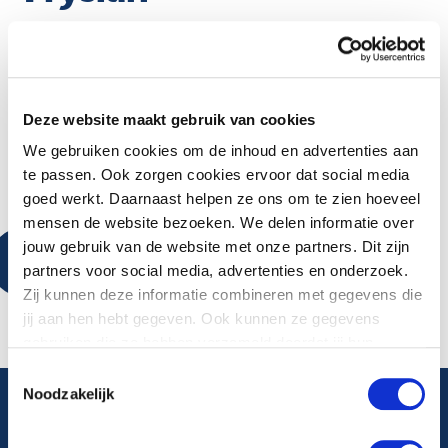
VRIJDAG 1 MEI 2020
“We laten nu zien hoe sterk we zijn als samenleving en
Deze website maakt gebruik van cookies
dat vind ik een reden voor optimisme.”
We gebruiken cookies om de inhoud en advertenties aan
te passen. Ook zorgen cookies ervoor dat social media
Bekijk hieronder het interview met Rob Leemhuis:
goed werkt. Daarnaast helpen ze ons om te zien hoeveel
mensen de website bezoeken. We delen informatie over
Accepteer marketingcookies
om de video te bekijken
jouw gebruik van de website met onze partners. Dit zijn
partners voor social media, advertenties en onderzoek.
Zij kunnen deze informatie combineren met gegevens die
jij aan hen hebt gegeven. Ook kunnen ze gegevens
gebruiken die ze hebben verzameld doordat jij hun
diensten gebruikt.
Toestemmingsselectie
Noodzakelijk
Algemeen telefoonnummer