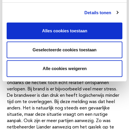
waardoor opvang voor de nacht een lastige taak zou
worden!
Details tonen
Ontspannen sfeer
Alles cookies toestaan
Volgens Karla was het een GRIP-incident volgens het
boekje. De woningen konden snel worden ontruimd en
Geselecteerde cookies toestaan
door het mooie weer was er niet meteen een
opvanglocatie nodig. Toen bleek dat dat wel nodig
was, was dat ook heel snel geregeld. Het is voor Karla
Alle cookies weigeren
niet de eerste keer dat ze als OvD ergens aanwezig is.
“Ik doe dit nu al een aantal jaren, en deze keer is het
ondanks de hectiek toch echt relatief ontspannen
verlopen. Bij brand is er bijvoorbeeld veel meer stress.
De brandweer is dan druk en heeft logischerwijs minder
tijd om te overleggen. Bij deze melding was dat heel
anders. Het is natuurlijk nog steeds een gevaarlijke
situatie, maar deze situatie vraagt om een rustige
aanpak. Ook zijn er meer partijen aanwezig. Zo was
netbeheerder Liander aanwezig om het gaslek op te