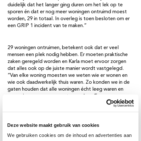
duidelijk dat het langer ging duren om het lek op te
sporen én dat er nog meer woningen ontruimd moest
worden, 29 in totaal. In overleg is toen besloten om er
een GRIP 1 incident van te maken.”
29 woningen ontruimen, betekent ook dat er veel
mensen een plek nodig hebben. Er moeten praktische
zaken geregeld worden en Karla moet ervoor zorgen
dat alles ook op de juiste manier wordt vastgelegd.
“Van elke woning moesten we weten wie er wonen en
wie ook daadwerkelijk thuis waren. Zo konden we in de
gaten houden dat alle woningen écht leeg waren en
voor wie we opvang moesten zoeken. Er waren nog
mensen aan het werk en er waren ook mensen op
vakantie, want het was natuurlijk begin augustus.” Een
lastige klus dus om alles goed te registreren.
Deze website maakt gebruik van cookies
Opvang regelen
We gebruiken cookies om de inhoud en advertenties aan