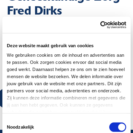
Fred Dirks
VRIJDAG 15 MEI 2020
Deze website maakt gebruik van cookies
Normaal kun je werkzaamheden beter vooruit plannen,
nu ben ik bezig met acute zaken die een gevaar vormen
We gebruiken cookies om de inhoud en advertenties aan
voor de mens.”
te passen. Ook zorgen cookies ervoor dat social media
goed werkt. Daarnaast helpen ze ons om te zien hoeveel
Bekijk hieronder het interviews met Fred Dirks:
mensen de website bezoeken. We delen informatie over
jouw gebruik van de website met onze partners. Dit zijn
Accepteer marketingcookies
om de video te bekijken
partners voor social media, advertenties en onderzoek.
Zij kunnen deze informatie combineren met gegevens die
jij aan hen hebt gegeven. Ook kunnen ze gegevens
gebruiken die ze hebben verzameld doordat jij hun
diensten gebruikt.
Toestemmingsselectie
Noodzakelijk