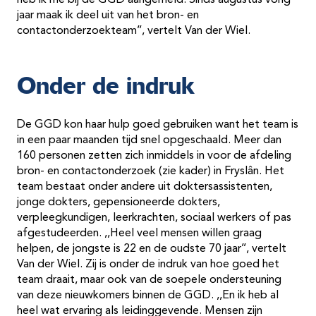
heb ik me bij de GGD aangemeld. Sinds augustus vorig
jaar maak ik deel uit van het bron- en
contactonderzoekteam’’, vertelt Van der Wiel.
Onder de indruk
De GGD kon haar hulp goed gebruiken want het team is
in een paar maanden tijd snel opgeschaald. Meer dan
160 personen zetten zich inmiddels in voor de afdeling
bron- en contactonderzoek (zie kader) in Fryslân. Het
team bestaat onder andere uit doktersassistenten,
jonge dokters, gepensioneerde dokters,
verpleegkundigen, leerkrachten, sociaal werkers of pas
afgestudeerden. ,,Heel veel mensen willen graag
helpen, de jongste is 22 en de oudste 70 jaar’’, vertelt
Van der Wiel. Zij is onder de indruk van hoe goed het
team draait, maar ook van de soepele ondersteuning
van deze nieuwkomers binnen de GGD. ,,En ik heb al
heel wat ervaring als leidinggevende. Mensen zijn