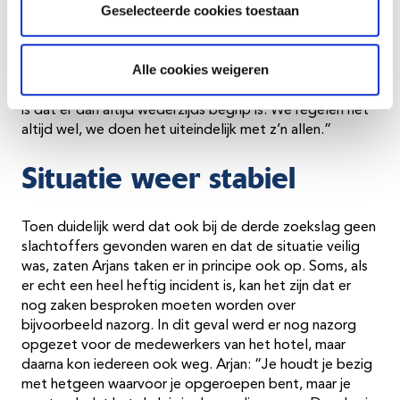
Geselecteerde cookies toestaan
plaatse kwam stond het echt rood van de
brandweervoertuigen. Omdat er eventueel nog
slachtoffers naar buiten konden komen moest er een
Alle cookies weigeren
aan- en afvoer route gecreëerd worden waar de
ambulances doorheen konden. Het mooie van dit werk
is dat er dan altijd wederzijds begrip is. We regelen het
altijd wel, we doen het uiteindelijk met z’n allen.”
Situatie weer stabiel
Toen duidelijk werd dat ook bij de derde zoekslag geen
slachtoffers gevonden waren en dat de situatie veilig
was, zaten Arjans taken er in principe ook op. Soms, als
er echt een heel heftig incident is, kan het zijn dat er
nog zaken besproken moeten worden over
bijvoorbeeld nazorg. In dit geval werd er nog nazorg
opgezet voor de medewerkers van het hotel, maar
daarna kon iedereen ook weg. Arjan: “Je houdt je bezig
met hetgeen waarvoor je opgeroepen bent, maar je