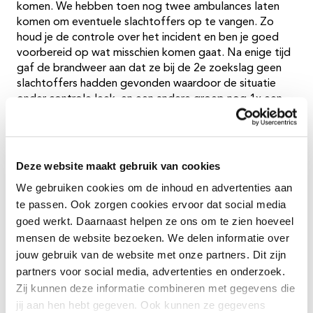
komen. We hebben toen nog twee ambulances laten
komen om eventuele slachtoffers op te vangen. Zo
houd je de controle over het incident en ben je goed
voorbereid op wat misschien komen gaat. Na enige tijd
gaf de brandweer aan dat ze bij de 2e zoekslag geen
slachtoffers hadden gevonden waardoor de situatie
onder controle leek, en een andere groep nog 1x een
zoekslag zou doen heb ik de derde ambulance naar de
opvanglocatie voor de hotelgasten gestuurd. Daar is
gecontroleerd of mensen bijvoorbeeld medicijnen of
andere onmisbare spullen nodig hadden. Je moet
Deze website maakt gebruik van cookies
namelijk overal rekening mee houden, en het leek erop
We gebruiken cookies om de inhoud en advertenties aan
dat de gasten voorlopig niet terug konden naar hun
te passen. Ook zorgen cookies ervoor dat social media
kamers. Voor 1 persoon hebben we toen door de
goed werkt. Daarnaast helpen ze ons om te zien hoeveel
brandweer medicatie uit de kamer laten halen. Daarna
kon de 2e en 3e ambulance ook weer terug in de
mensen de website bezoeken. We delen informatie over
regulier ambulancezorg, daar was het tekort wel
jouw gebruik van de website met onze partners. Dit zijn
merkbaar wanneer je 3 auto’s in het weekend ineens
partners voor social media, advertenties en onderzoek.
voor langere tijd op een incident hebt.’’
Zij kunnen deze informatie combineren met gegevens die
jij aan hen hebt gegeven. Ook kunnen ze gegevens