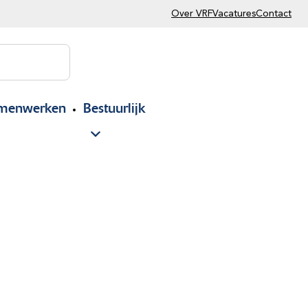
Over VRF
Vacatures
Contact
menwerken
Bestuurlijk