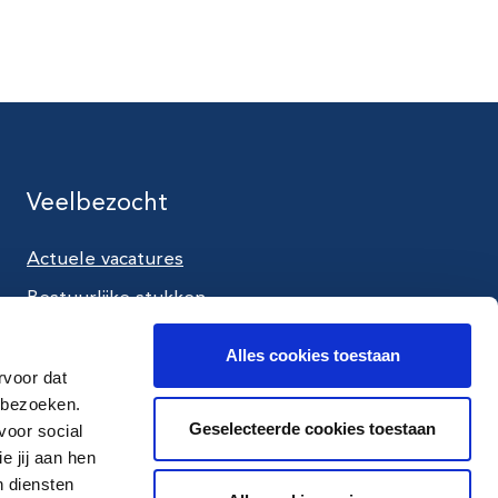
Veelbezocht
Actuele vacatures
utube
Bestuurlijke stukken
Aanpak tijdens een crisis
Alles cookies toestaan
Werken als crisisfunctionaris
rvoor dat
 bezoeken.
Contact en route
Geselecteerde cookies toestaan
voor social
 jij aan hen
n diensten