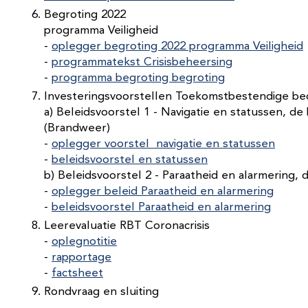
Begroting 2022
programma Veiligheid
-
oplegger begroting 2022 programma Veiligheid
-
programmatekst Crisisbeheersing
-
programma begroting begroting
Investeringsvoorstellen Toekomstbestendige bed
a) Beleidsvoorstel 1 - Navigatie en statussen, de
(Brandweer)
-
oplegger voorstel navigatie en statussen
-
beleidsvoorstel en statussen
b) Beleidsvoorstel 2 - Paraatheid en alarmering,
-
oplegger beleid Paraatheid en alarmering
-
beleidsvoorstel Paraatheid en alarmering
Leerevaluatie RBT Coronacrisis
-
oplegnotitie
-
rapportage
-
factsheet
Rondvraag en sluiting