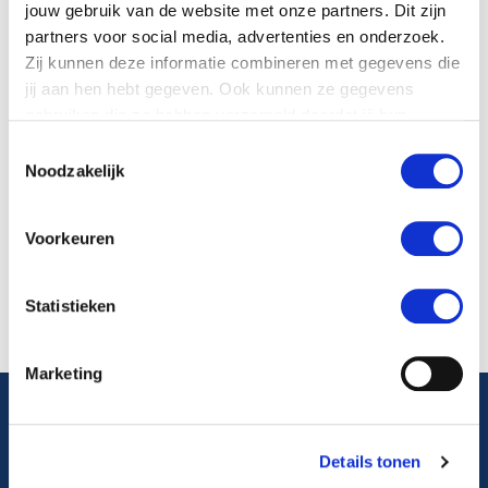
Stimuleringsprogramma Betrouwbare Publieke
jouw gebruik van de website met onze partners. Dit zijn
Gezondheid
partners voor social media, advertenties en onderzoek.
-
oplegger
Zij kunnen deze informatie combineren met gegevens die
-
bijlagen
jij aan hen hebt gegeven. Ook kunnen ze gegevens
Spelregels project Vitale regio Fryslân
gebruiken die ze hebben verzameld doordat jij hun
-
oplegger
diensten gebruikt.
Toestemmingsselectie
-
spelregels
Noodzakelijk
Presentatie over stand van zaken project Vitale
Regio Fryslân
door Bert van der Hoek & Margreet de Graaf
Voorkeuren
Rondvraag en sluiting
Statistieken
Marketing
Algemeen telefoonnummer
Details tonen