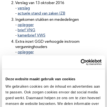
Verslag van 13 oktober 2016
-
verslag
-
actuele stand van zaken IZB
Ingekomen stukken en mededelingen
-
oplegger
-
brief VNG
-
kamerbrief VWS
Extra inzet GGD verhoogde instroom
vergunninghouders
-
oplegger
-
notitie
-
bestuursvoorstel
-
bijdragen gemeenten
Conceptkaderbrief 2018 - 2021
Deze website maakt gebruik van cookies
-
oplegger
-
concepttekst kaderbrief
We gebruiken cookies om de inhoud en advertenties aan
Visitatierapport VRF
te passen. Ook zorgen cookies ervoor dat social media
-
oplegger
goed werkt. Daarnaast helpen ze ons om te zien hoeveel
-
visitatierapport
mensen de website bezoeken. We delen informatie over