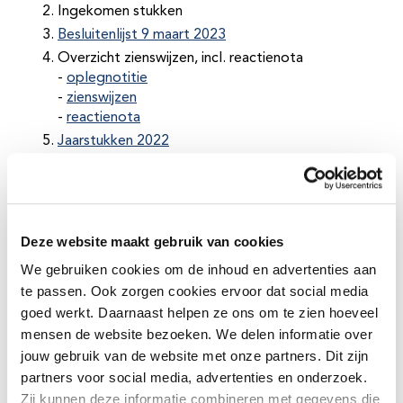
Ingekomen stukken
Besluitenlijst 9 maart 2023
Overzicht zienswijzen, incl. reactienota
-
oplegnotitie
-
zienswijzen
-
reactienota
Jaarstukken 2022
Begrotingswijziging 2023
Begroting 2024
Berap 1 2023
-
oplegnotitie
Deze website maakt gebruik van cookies
-
eerste bestuursrapportage 2023
We gebruiken cookies om de inhoud en advertenties aan
Deelname stichting waarborgfonds
te passen. Ook zorgen cookies ervoor dat social media
Rechtmatigheidsverantwoording
goed werkt. Daarnaast helpen ze ons om te zien hoeveel
-
oplegnotitie
mensen de website bezoeken. We delen informatie over
-
vervolg
jouw gebruik van de website met onze partners. Dit zijn
-
normenkader incl toetsing
-
intern controleplan
partners voor social media, advertenties en onderzoek.
Zij kunnen deze informatie combineren met gegevens die
Convenant en samenwerkingsovereenkomst