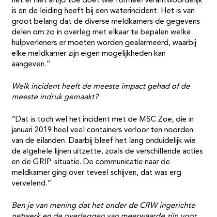
het er niet altijd toe doet wie formeel verantwoordelijk
is en de leiding heeft bij een waterincident. Het is van
groot belang dat de diverse meldkamers de gegevens
delen om zo in overleg met elkaar te bepalen welke
hulpverleners er moeten worden gealarmeerd, waarbij
elke meldkamer zijn eigen mogelijkheden kan
aangeven.”
Welk incident heeft de meeste impact gehad of de
meeste indruk gemaakt?
“Dat is toch wel het incident met de MSC Zoe, die in
januari 2019 heel veel containers verloor ten noorden
van de eilanden. Daarbij bleef het lang onduidelijk wie
de algehele lijnen uitzette, zoals de verschillende acties
en de GRIP-situatie. De communicatie naar de
meldkamer ging over teveel schijven, dat was erg
vervelend.”
Ben je van mening dat het onder de CRW ingerichte
netwerk en de overleggen van meerwaarde zijn voor