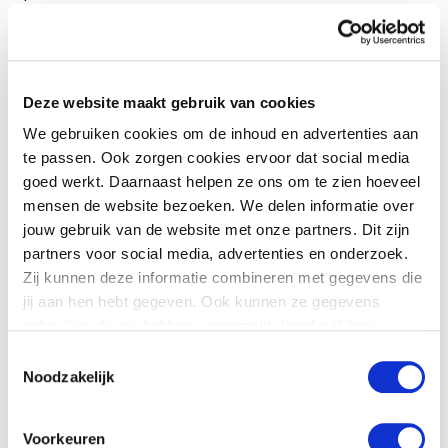
Voor de incidentbestrijding in de koude fase zijn in het
Incidentbestrijdingsplan Waddenzee (IBP-W) afspraken
gemaakt over de incidentbestrijding. Hierin
Deze website maakt gebruik van cookies
onderscheiden we de randvoorwaardelijke processen
melding en alarmering, leiding en coördinatie,
We gebruiken cookies om de inhoud en advertenties aan
opschaling en informatiemanagement. Dit jaar wordt
te passen. Ook zorgen cookies ervoor dat social media
het geactualiseerde IBP-W opgeleverd en vastgesteld.
goed werkt. Daarnaast helpen ze ons om te zien hoeveel
Aan welke van deze vier onderdelen moeten we in
mensen de website bezoeken. We delen informatie over
2021 in de vakbekwaamheidsprogramma’s speciale
jouw gebruik van de website met onze partners. Dit zijn
aandacht besteden en waar zitten volgens jou de
partners voor social media, advertenties en onderzoek.
operationele aandachtspunten vanuit de planvorming?
Zij kunnen deze informatie combineren met gegevens die
jij aan hen hebt gegeven. Ook kunnen ze gegevens
“Deze onderdelen zijn volgens mij niet los van elkaar te
gebruiken die ze hebben verzameld doordat jij hun
zien. Om bij een waterincident goed te kunnen
handelen, is het van belang dat de
diensten gebruikt.
Toestemmingsselectie
centralist/calamiteitencoördinator [CACO] weet hoe
Noodzakelijk
een incident op het water qua hulpverlening is
georganiseerd en wat er van hem/haar wordt verwacht.
Het gaat er niet alleen om dat de centralist alarm
Voorkeuren