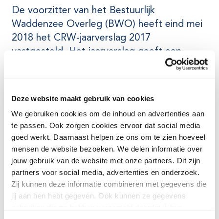
De voorzitter van het Bestuurlijk
Waddenzee Overleg (BWO) heeft eind mei
2018 het CRW-jaarverslag 2017
vastgesteld. Het jaarverslag geeft een
overzicht van de in 2017 uitgevoerde
werkzaamheden en bevat het financieel
verslag over 2017.
Deze website maakt gebruik van cookies
We gebruiken cookies om de inhoud en advertenties aan
Bekijk het volledige jaarverslag
Bekijk
te passen. Ook zorgen cookies ervoor dat social media
het volledige jaarverslag
goed werkt. Daarnaast helpen ze ons om te zien hoeveel
mensen de website bezoeken. We delen informatie over
jouw gebruik van de website met onze partners. Dit zijn
partners voor social media, advertenties en onderzoek.
Zij kunnen deze informatie combineren met gegevens die
Heeft u vragen over dit jaarverslag of wilt u een of
jij aan hen hebt gegeven. Ook kunnen ze gegevens
meerdere papieren exemplaren ontvangen, neemt u dan
gebruiken die ze hebben verzameld doordat jij hun
contact op met het
CRW-secretariaat
.