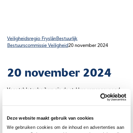
Veiligheidsregio Fryslân
Bestuurlijk
Bestuurscommissie Veiligheid
20 november 2024
20 november 2024
Voor tabletgebruikers zijn de stukken samengevoegd
in
één pdf-bestand
.
De losse bestanden zijn in een keer te downloaden
via
het ZIP-bestand
.
Deze website maakt gebruik van cookies
We gebruiken cookies om de inhoud en advertenties aan