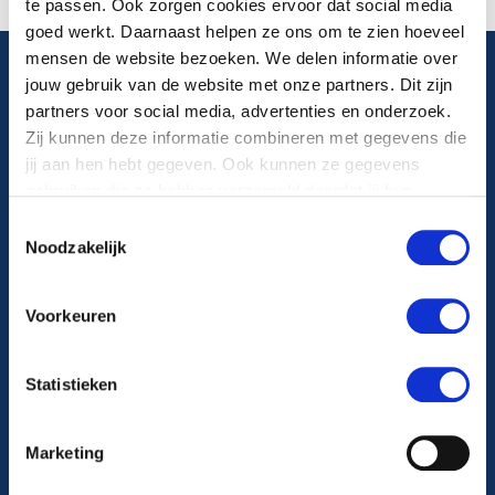
te passen. Ook zorgen cookies ervoor dat social media
goed werkt. Daarnaast helpen ze ons om te zien hoeveel
mensen de website bezoeken. We delen informatie over
jouw gebruik van de website met onze partners. Dit zijn
Algemeen telefoonnummer
partners voor social media, advertenties en onderzoek.
Zij kunnen deze informatie combineren met gegevens die
088 22 99 999
jij aan hen hebt gegeven. Ook kunnen ze gegevens
gebruiken die ze hebben verzameld doordat jij hun
diensten gebruikt.
Maandag t/m vrijdag van 8.00-17.00 uur
Toestemmingsselectie
Noodzakelijk
Volg ons op
Voorkeuren
Statistieken
Ga naar Facebook
Ga naar Instagram
Marketing