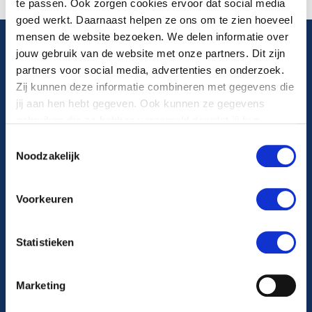
te passen. Ook zorgen cookies ervoor dat social media
goed werkt. Daarnaast helpen ze ons om te zien hoeveel
mensen de website bezoeken. We delen informatie over
jouw gebruik van de website met onze partners. Dit zijn
Algemeen telefoonnummer
partners voor social media, advertenties en onderzoek.
Zij kunnen deze informatie combineren met gegevens die
088 22 99 999
jij aan hen hebt gegeven. Ook kunnen ze gegevens
gebruiken die ze hebben verzameld doordat jij hun
diensten gebruikt.
Maandag t/m vrijdag van 8.00-17.00 uur
Toestemmingsselectie
Noodzakelijk
Volg ons op
Voorkeuren
Statistieken
Ga naar Facebook
Ga naar Instagram
Marketing