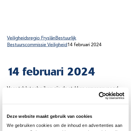
Veiligheidsregio Fryslân
Bestuurlijk
Bestuurscommissie Veiligheid
14 februari 2024
14 februari 2024
Voor tabletgebruikers zijn de stukken samengevoegd
in
één pdf-bestand
.
De losse bestanden zijn in een keer te downloaden
via
het ZIP-bestand
.
Deze website maakt gebruik van cookies
We gebruiken cookies om de inhoud en advertenties aan