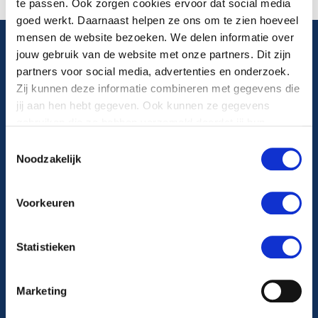
te passen. Ook zorgen cookies ervoor dat social media
goed werkt. Daarnaast helpen ze ons om te zien hoeveel
mensen de website bezoeken. We delen informatie over
jouw gebruik van de website met onze partners. Dit zijn
Algemeen telefoonnummer
partners voor social media, advertenties en onderzoek.
Zij kunnen deze informatie combineren met gegevens die
088 22 99 999
jij aan hen hebt gegeven. Ook kunnen ze gegevens
gebruiken die ze hebben verzameld doordat jij hun
diensten gebruikt.
Maandag t/m vrijdag van 8.00-17.00 uur
Toestemmingsselectie
Noodzakelijk
Volg ons op
Voorkeuren
Statistieken
Ga naar Facebook
Ga naar Instagram
Marketing