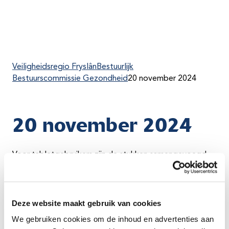
Veiligheidsregio Fryslân
Bestuurlijk
Bestuurscommissie Gezondheid
20 november 2024
20 november 2024
Voor tabletgebruikers zijn de stukken samengevoegd
in
één PDF-bestand
.
De losse bestanden zijn in een keer te downloaden
via
het ZIP-bestand
.
Deze website maakt gebruik van cookies
We gebruiken cookies om de inhoud en advertenties aan