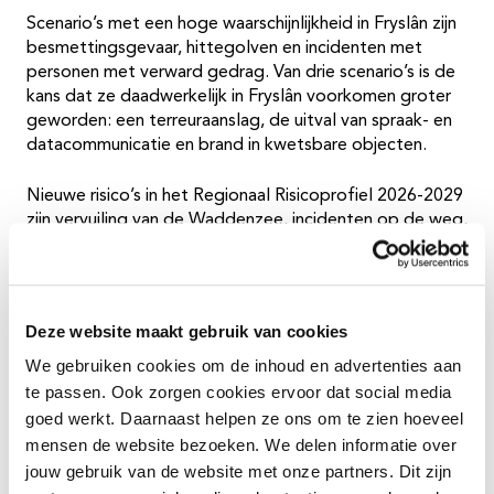
Scenario’s met een hoge waarschijnlijkheid in Fryslân zijn
besmettingsgevaar, hittegolven en incidenten met
personen met verward gedrag. Van drie scenario’s is de
kans dat ze daadwerkelijk in Fryslân voorkomen groter
geworden: een terreuraanslag, de uitval van spraak- en
datacommunicatie en brand in kwetsbare objecten.
Nieuwe risico’s in het Regionaal Risicoprofiel 2026-2029
zijn vervuiling van de Waddenzee, incidenten op de weg,
incidenten bij start of landing op of om een
luchtvaartterrein en rellen rondom demonstraties of
manifestaties. Daarnaast wordt in het Risicoprofiel ook
aandacht besteed aan ontwikkelingen op het gebied
Deze website maakt gebruik van cookies
van cyber, klimaat en polarisatie van de samenleving.
We gebruiken cookies om de inhoud en advertenties aan
te passen. Ook zorgen cookies ervoor dat social media
goed werkt. Daarnaast helpen ze ons om te zien hoeveel
Risico’s voorkomen en
mensen de website bezoeken. We delen informatie over
beperken
jouw gebruik van de website met onze partners. Dit zijn