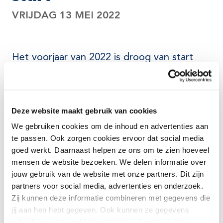
VRIJDAG 13 MEI 2022
Het voorjaar van 2022 is droog van start
gegaan. Na een natte winterperiode is de
afgelopen weken vrijwel geen regen
gevallen. Ook de komende weken wordt
Deze website maakt gebruik van cookies
weinig neerslag verwacht. Daarom brengt
We gebruiken cookies om de inhoud en advertenties aan
Wetterskip Fryslân voorlopig elke twee
te passen. Ook zorgen cookies ervoor dat social media
weken een update over droogte uit. Hierin
goed werkt. Daarnaast helpen ze ons om te zien hoeveel
staat de actuele situatie in ons
mensen de website bezoeken. We delen informatie over
beheergebied en de maatregelen die
jouw gebruik van de website met onze partners. Dit zijn
Wetterskip Fryslân neemt om de gevolgen
partners voor social media, advertenties en onderzoek.
van droogte te beperken.
Zij kunnen deze informatie combineren met gegevens die
jij aan hen hebt gegeven. Ook kunnen ze gegevens
Op
de website van Wetterskip Fryslân
is de volledige
gebruiken die ze hebben verzameld doordat jij hun