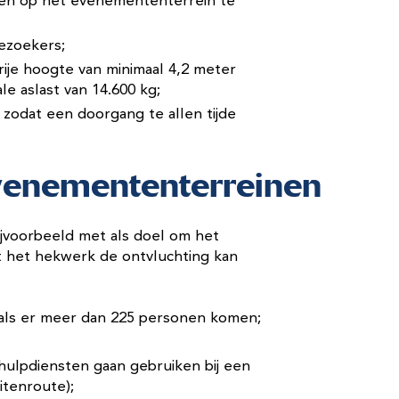
nten op het evenemententerrein te
bezoekers;
rije hoogte van minimaal 4,2 meter
e aslast van 14.600 kg;
 zodat een doorgang te allen tijde
enemententerreinen
jvoorbeeld met als doel om het
at het hekwerk de ontvluchting kan
 als er meer dan 225 personen komen;
hulpdiensten gaan gebruiken bij een
itenroute);