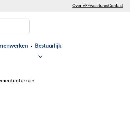
Over VRF
Vacatures
Contact
menwerken
Bestuurlijk
nemententerrein