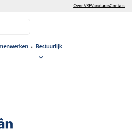
Over VRF
Vacatures
Contact
menwerken
Bestuurlijk
lân