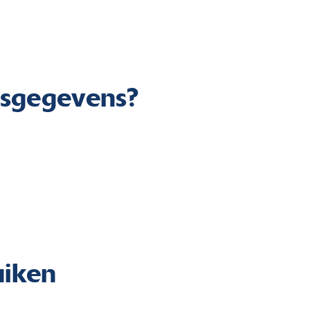
nsgegevens?
uiken