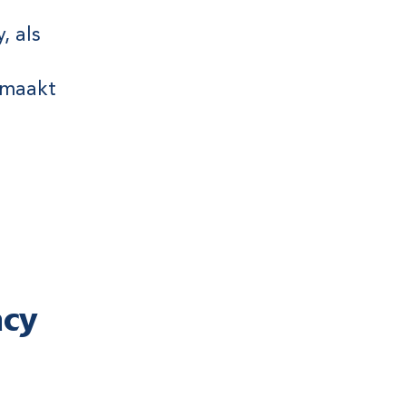
, als
 maakt
acy