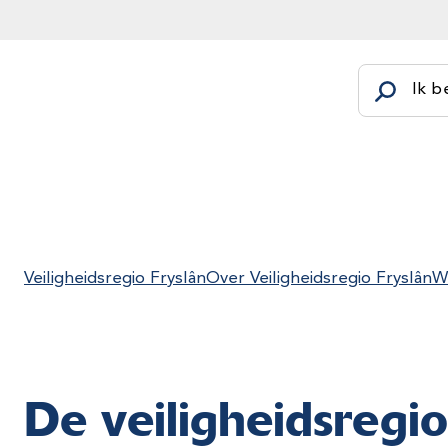
Ik b
Veiligheidsregio Fryslân
Over Veiligheidsregio Fryslân
We
De veiligheidsregi