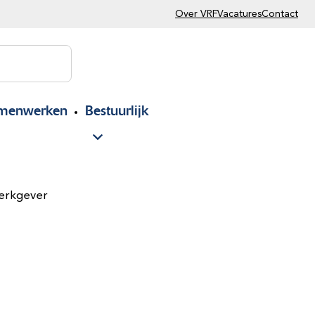
Over VRF
Vacatures
Contact
menwerken
Bestuurlijk
werkgever