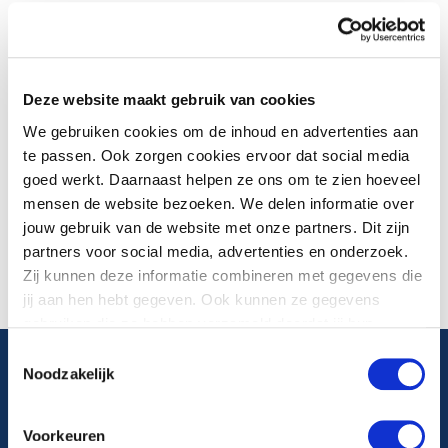
Op dit moment is er een zeer grote brand in Rutten bij
een agrarisch bedrijf. Er is veel rookontwikkeling en er
trekken rookwolken over Lemmer. Heb je last van de
Deze website maakt gebruik van cookies
rook? Doe dan ramen en deuren dicht en zet de
We gebruiken cookies om de inhoud en advertenties aan
automatische ventilatie uit.
te passen. Ook zorgen cookies ervoor dat social media
Meer informatie over de brand en de ontwikkeling van
goed werkt. Daarnaast helpen ze ons om te zien hoeveel
het incident vind je op
de website van de
mensen de website bezoeken. We delen informatie over
Veiligheidsregio Flevoland
.
jouw gebruik van de website met onze partners. Dit zijn
partners voor social media, advertenties en onderzoek.
Zij kunnen deze informatie combineren met gegevens die
jij aan hen hebt gegeven. Ook kunnen ze gegevens
gebruiken die ze hebben verzameld doordat jij hun
diensten gebruikt.
Toestemmingsselectie
Noodzakelijk
Algemeen telefoonnummer
088 22 99 999
Voorkeuren