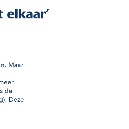
 elkaar’
lân. Maar
meer.
is de
g). Deze