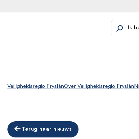
Ik b
Veiligheidsregio Fryslân
Over Veiligheidsregio Fryslân
N
Terug naar nieuws