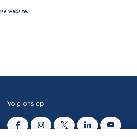
nze website
.
Volg ons op
Ga naar Facebook
Ga naar Instagram
Ga naar X
Ga naar LinkedIn
Ga naar Yo