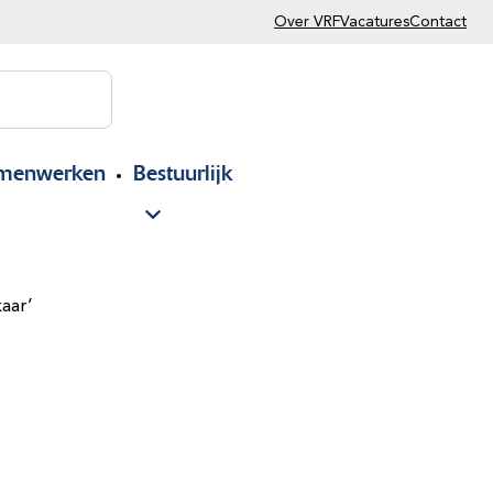
Over VRF
Vacatures
Contact
menwerken
Bestuurlijk
aar’