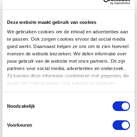
definitief vastgesteld.
Meer weten?
Deze website maakt gebruik van cookies
We gebruiken cookies om de inhoud en advertenties aan
te passen. Ook zorgen cookies ervoor dat social media
goed werkt. Daarnaast helpen ze ons om te zien hoeveel
Weten wat je zelf kunt doen bij bepaalde risico’s? Kijk
mensen de website bezoeken. We delen informatie over
dan op
www.vrfryslan.nl/laatjenietverrassen
jouw gebruik van de website met onze partners. Dit zijn
partners voor social media, advertenties en onderzoek.
Zij kunnen deze informatie combineren met gegevens die
jij aan hen hebt gegeven. Ook kunnen ze gegevens
Waar maken Friezen zich
gebruiken die ze hebben verzameld doordat jij hun
het meeste zorgen over?
diensten gebruikt.
Toestemmingsselectie
Noodzakelijk
Een ziektegolf en besmettingsgevaar, de uitval
van elektriciteit en verwarde personen: hierover
Voorkeuren
maken Friese inwoners zich het meeste zorgen.
Ook de klimaatverandering is zorgelijk, geven veel