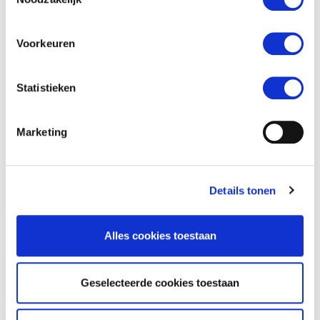
(Coördinatie Regeling Waddenzee) jaarprogramma
2018. Daarnaast zijn de werkzaamheden door de RAV en
KNRM toegevoegd aan de activiteiten die de
Voorkeuren
medewerkers regelmatig uitvoeren.
Statistieken
Marketing
Details tonen
Alles cookies toestaan
Geselecteerde cookies toestaan