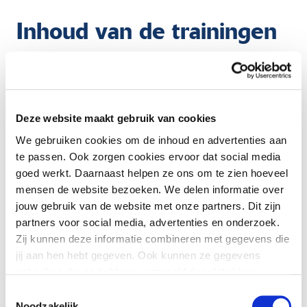
Inhoud van de trainingen
Tijdens deze opstaptrainingen worden de ambulance
collega’s wegwijs en nautisch ‘waterwijs’ gemaakt om
veilig en vakbekwaam aan boord van een schip te
kunnen handelen. Hierbij staat men stil bij vragen zoals:
Deze website maakt gebruik van cookies
‘Wat is de rol en verantwoordelijkheid van de kapitein?’,
We gebruiken cookies om de inhoud en advertenties aan
‘Bij welke situaties en/of weersomstandigheden is het
te passen. Ook zorgen cookies ervoor dat social media
niet meer verantwoord om aan boord te stappen’ en
goed werkt. Daarnaast helpen ze ons om te zien hoeveel
‘Welke handelingen kun je wel of niet aan boord
mensen de website bezoeken. We delen informatie over
verrichten?’. Ook de brandweerkorpsen bij KNRM
stations doorlopen vergelijkbare trainingen.
jouw gebruik van de website met onze partners. Dit zijn
partners voor social media, advertenties en onderzoek.
Werken op het water
Zij kunnen deze informatie combineren met gegevens die
jij aan hen hebt gegeven. Ook kunnen ze gegevens
gebruiken die ze hebben verzameld doordat jij hun
De werkzaamheden van ambulancemedewerkers op het
diensten gebruikt.
Toestemmingsselectie
water zijn Waddenzee-breed opgenomen in het CRW
Noodzakelijk