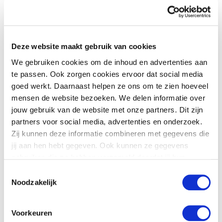
een klein aantal meldingen kwam hier door vuurwerk of
carbid.
De drukte in ziekenhuis Tjongerschans in Heerenveen
Deze website maakt gebruik van cookies
was gelijkwaardig aan vorig jaar. Er kwam hier één
We gebruiken cookies om de inhoud en advertenties aan
vuurwerkslachtoffer binnen en ongeveer vijf oud en
nieuw gerelateerde meldingen.
te passen. Ook zorgen cookies ervoor dat social media
goed werkt. Daarnaast helpen ze ons om te zien hoeveel
In het Antonius Ziekenhuis in Sneek kwam ten opzichte
mensen de website bezoeken. We delen informatie over
van vorig jaar een vergelijkbaar aantal meldingen binnen
jouw gebruik van de website met onze partners. Dit zijn
met een aantal oud en nieuw gerelateerde slachtoffers.
partners voor social media, advertenties en onderzoek.
Zij kunnen deze informatie combineren met gegevens die
Er zijn vanuit de Friese ziekenhuizen geen meldingen van
jij aan hen hebt gegeven. Ook kunnen ze gegevens
agressie en/of geweld tegen het personeel
gebruiken die ze hebben verzameld doordat jij hun
binnengekomen. In een enkel geval werden patiënten
diensten gebruikt.
Toestemmingsselectie
onder begeleiding van politie binnengebracht. Het
Noodzakelijk
personeel kon over het algemeen ongehinderd haar
werk doen.
Voorkeuren
Brandweer Fryslân