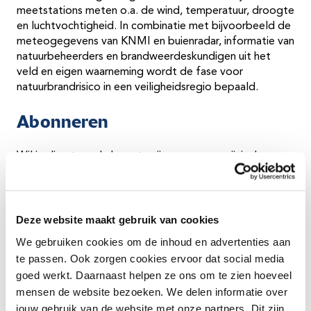
meetstations meten o.a. de wind, temperatuur, droogte
en luchtvochtigheid. In combinatie met bijvoorbeeld de
meteogegevens van KNMI en buienradar, informatie van
natuurbeheerders en brandweerdeskundigen uit het
veld en eigen waarneming wordt de fase voor
natuurbrandrisico in een veiligheidsregio bepaald.
Abonneren
Wil je direct op de hoogte zijn van een gewijzigd
natuurbrandrisico in Fryslân? Abonneer je dan op
https://www.natuurbrandrisico.nl/abonneren.html
. Bij
een fasewijziging ontvang je dan meteen een mail.
Deze website maakt gebruik van cookies
Natuurbrand voorkomen
We gebruiken cookies om de inhoud en advertenties aan
te passen. Ook zorgen cookies ervoor dat social media
Bijna alle natuurbranden ontstaan door menselijk
goed werkt. Daarnaast helpen ze ons om te zien hoeveel
gedrag. Eén nonchalant weggegooide sigarettenpeuk
mensen de website bezoeken. We delen informatie over
of stuk glas kan al de oorzaak zijn van een brand die een
jouw gebruik van de website met onze partners. Dit zijn