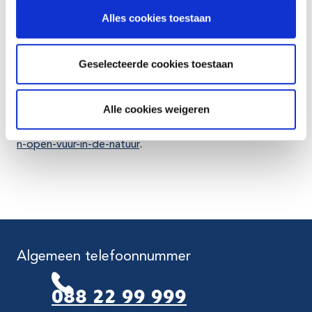
de brand, maar haaks op de vuurhaard.
Alles cookies toestaan
Bel 112 en geef zo nauwkeurig mogelijk door waar
je je bevindt.
Geselecteerde cookies toestaan
Meer weten?
Alle cookies weigeren
Kijk dan op
www.natuurbrandrisico.nl
of op
https://www.brandweer.nl/brandveiligheid/natuurbrande
n-open-vuur-in-de-natuur
.
Algemeen telefoonnummer
088 22 99 999