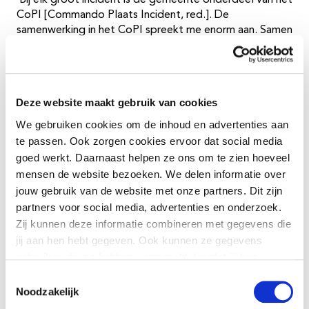
‘Bij elk groot incident is de gemeente onderdeel van het
CoPI [Commando Plaats Incident, red.]. De
samenwerking in het CoPI spreekt me enorm aan. Samen
een incident oplossen en de nevenschade zoveel
mogelijk beperken. Dat is spannend en mooi werk.’
Ontkleurde rol
Deze website maakt gebruik van cookies
We gebruiken cookies om de inhoud en advertenties aan
‘Tot 1 januari was ik OvD bevolkingszorg. Nu werk ik toe
te passen. Ook zorgen cookies ervoor dat social media
naar een andere rol: die van leider CoPI. Ik word 57 en
goed werkt. Daarnaast helpen ze ons om te zien hoeveel
dacht: deze kans moet ik nú pakken. In februari hoop ik
mensen de website bezoeken. We delen informatie over
mijn opleiding af te ronden. De rol van leider CoPI is
jouw gebruik van de website met onze partners. Dit zijn
straks “ontkleurd” zoals dat heet. Gemeente,
partners voor social media, advertenties en onderzoek.
brandweer en politie leveren elk twee leiders CoPi.
Zij kunnen deze informatie combineren met gegevens die
Risico’s verkleinen
jij aan hen hebt gegeven. Ook kunnen ze gegevens
gebruiken die ze hebben verzameld doordat jij hun
diensten gebruikt.
‘Er gebeurt ontzettend veel in 2018. Alle
Toestemmingsselectie
Noodzakelijk
evenementenplannen voor Culturele Hoofdstad
worden multidisciplinair beoordeeld. De brandweer kijkt