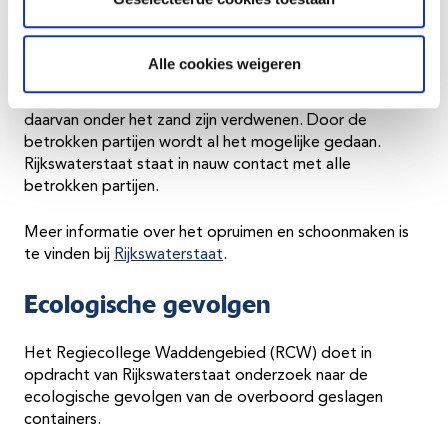
Het opruimen en schoonmaken verloopt goed, al zijn
alle partijen zich er ook van bewust dat nooit alles zal
kunnen worden schoongemaakt. Dat komt niet alleen
Alle cookies weigeren
doordat er heel veel kleine stukjes plastic zijn verspreid,
maar ook doordat (delen van) containers en de inhoud
daarvan onder het zand zijn verdwenen. Door de
betrokken partijen wordt al het mogelijke gedaan.
Rijkswaterstaat staat in nauw contact met alle
betrokken partijen.
Meer informatie over het opruimen en schoonmaken is
te vinden bij
Rijkswaterstaat
.
Ecologische gevolgen
Het Regiecollege Waddengebied (RCW) doet in
opdracht van Rijkswaterstaat onderzoek naar de
ecologische gevolgen van de overboord geslagen
containers.