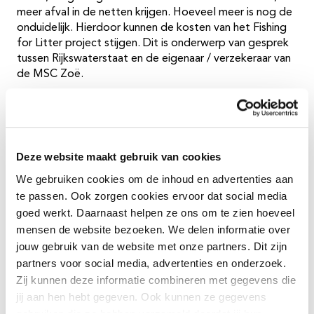
meer afval in de netten krijgen. Hoeveel meer is nog de
onduidelijk. Hierdoor kunnen de kosten van het Fishing
for Litter project stijgen. Dit is onderwerp van gesprek
tussen Rijkswaterstaat en de eigenaar / verzekeraar van
de MSC Zoë.
Meer informatie over de schadeafhandeling is te vinden
bij
Rijkswaterstaat
.
Opruimen en schoonmaken
Deze website maakt gebruik van cookies
We gebruiken cookies om de inhoud en advertenties aan
Er is onder coördinatie van Rijkswaterstaat een
plan van
te passen. Ook zorgen cookies ervoor dat social media
aanpak voor het opruimen en schoonmaken
opgesteld.
goed werkt. Daarnaast helpen ze ons om te zien hoeveel
Hierin zijn alle maatregelen op zee en land opgenomen.
mensen de website bezoeken. We delen informatie over
jouw gebruik van de website met onze partners. Dit zijn
Er zal in ieder geval 18 maanden lang worden
partners voor social media, advertenties en onderzoek.
opgeruimd en schoongemaakt, in samenwerking en in
Zij kunnen deze informatie combineren met gegevens die
afstemming met Duitsland en Denemarken. In het plan
jij aan hen hebt gegeven. Ook kunnen ze gegevens
van aanpak zijn o.a. de volgende afspraken gemaakt:
gebruiken die ze hebben verzameld doordat jij hun