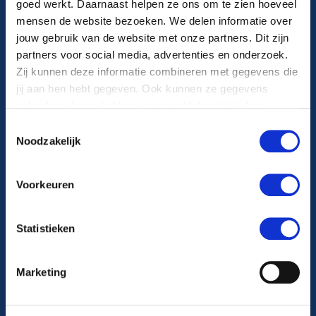
goed werkt. Daarnaast helpen ze ons om te zien hoeveel
mensen de website bezoeken. We delen informatie over
Algemeen telefoonnummer
jouw gebruik van de website met onze partners. Dit zijn
partners voor social media, advertenties en onderzoek.
088 22 99 999
Zij kunnen deze informatie combineren met gegevens die
jij aan hen hebt gegeven. Ook kunnen ze gegevens
gebruiken die ze hebben verzameld doordat jij hun
Maandag t/m vrijdag van 8.00-17.00 uur
diensten gebruikt.
Toestemmingsselectie
Noodzakelijk
Volg ons op
Voorkeuren
Ga naar Facebook
Statistieken
Ga naar Instagram
Marketing
Ga naar X