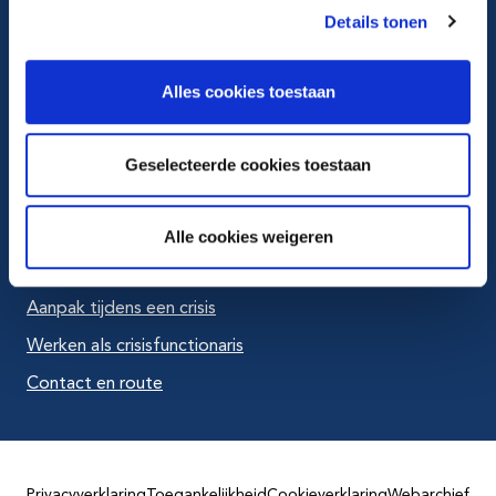
Details tonen
Ga naar LinkedIn
Ga naar Youtube
Alles cookies toestaan
Geselecteerde cookies toestaan
Veelbezocht
Actuele vacatures
Alle cookies weigeren
Bestuurlijke stukken
Aanpak tijdens een crisis
Werken als crisisfunctionaris
Contact en route
Privacyverklaring
Toegankelijkheid
Cookieverklaring
Webarchief